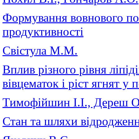
Формування вовнового пок
продуктивності
Свістула М.М.
Вплив різного рівня ліпід
вівцематок і ріст ягнят у 
Тимофійшин І.І., Дереш 
Стан та шляхи відроджен