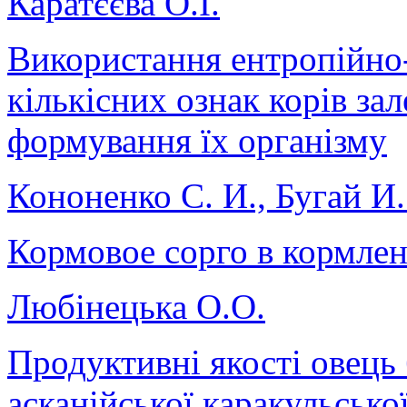
Каратєєва О.І.
Використання ентропійно
кількісних ознак корів зал
формування їх організму
Кононенко С. И., Бугай И.
Кормовое сорго в кормле
Любінецька О.О.
Продуктивні якості овець
асканійської каракульсько