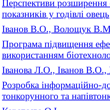
Перспективи розширення 
показників у годівлі овець
Іванов В.О., Волощук В.М
Програма підвищення ефек
використанням біотехнол
Іванова Л.О., Іванов В.О.
Розробка інформаційно-до
тонкорунного та напівтон