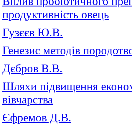
Вплив пробіотичного пре
продуктивність овець
Гузєєв Ю.В.
Генезис методів породотв
Дєбров В.В.
Шляхи підвищення економі
вівчарства
Єфремов Д.В.