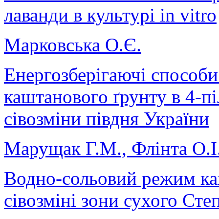
лаванди в культурі in vitro
Марковська О.Є.
Енергозберігаючі способи
каштанового ґрунту в 4-пі
сівозміни півдня України
Марущак Г.М., Флінта О.І.
Водно-сольовий режим ка
сівозміні зони сухого Сте