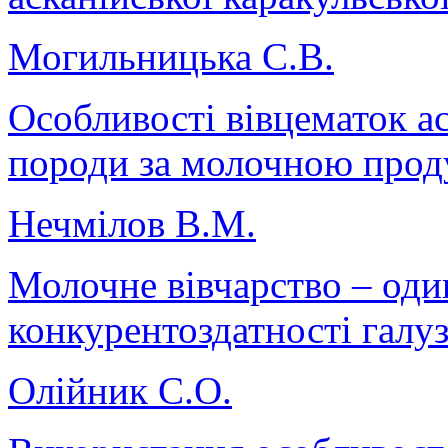
Могильницька С.В.
Особливості вівцематок ас
породи за молочною прод
Нечмілов В.М.
Молочне вівчарство – оди
конкурентоздатності галуз
Олійник С.О.