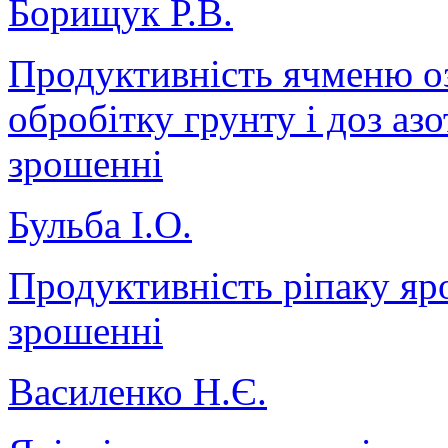
Борищук Р.В.
Продуктивність ячменю оз
обробітку грунту і доз азо
зрошенні
Бульба І.О.
Продуктивність ріпаку яро
зрошенні
Василенко Н.Є.