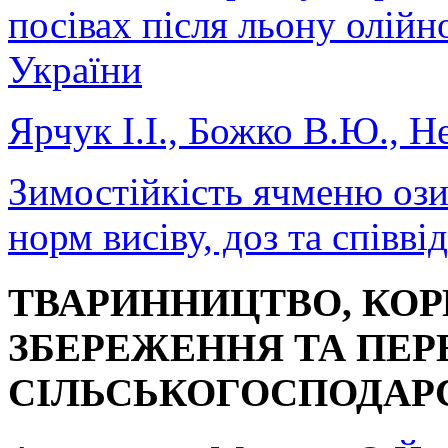
посівах після льону олійн
України
Ярчук І.І., Божко В.Ю., Н
Зимостійкість ячменю озим
норм висіву, доз та спів
ТВАРИННИЦТВО, КО
ЗБЕРЕЖЕННЯ ТА ПЕР
СІЛЬСЬКОГОСПОДАРС