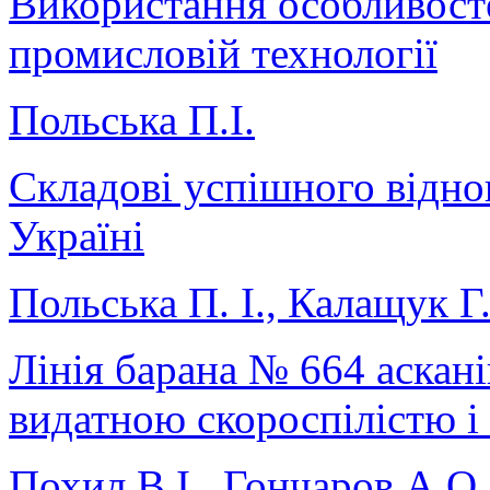
Використання особливосте
промисловій технології
Польська П.І.
Складові успішного віднов
Україні
Польська П. І., Калащук Г.
Лінія барана № 664 аскан
видатною скороспілістю 
Похил В.І., Гончаров А.О.