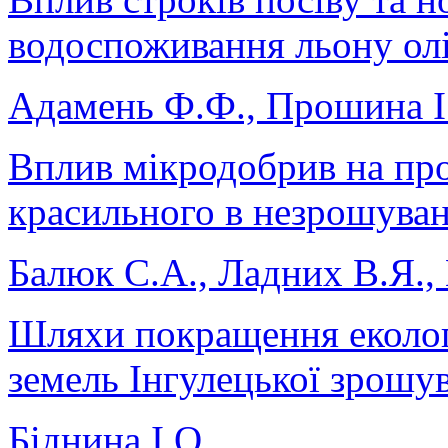
водоспоживання льону ол
Адамень Ф.Ф., Прошина І
Вплив мікродобрив на пр
красильного в незрошуван
Балюк С.А., Ладних В.Я.,
Шляхи покращення еколог
земель Інгулецької зрошу
Біднина І.О.