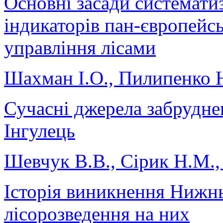
Основні засади систематиза
індикаторів пан-європейсь
управління лісами
Шахман І.О., Пилипенко 
Сучасні джерела забрудне
Інгулець
Шевчук В.В., Сірик Н.М.,
Історія виникнення Нижнь
лісорозведення на них