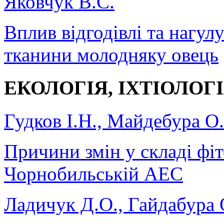
Яковчук В.С.
Вплив відгодівлі та нагул
тканини молодняку овець
ЕКОЛОГІЯ, ІХТІОЛОГ
Гудков І.Н., Майдебура О
Причини змін у складі фіто
Чорнобильській АЕС
Ладичук Д.О., Гайдабура