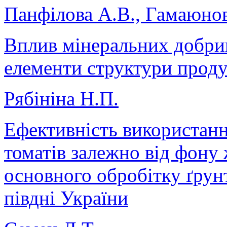
Панфілова А.В., Гамаюнов
Вплив мінеральних добрив
елементи структури прод
Рябініна Н.П.
Ефективність використан
томатів залежно від фону
основного обробітку ґрун
півдні України