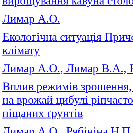
вирощування кавуна стол
Лимар А.О.
Екологічна ситуація Прич
клімату
Лимар А.О., Лимар В.А., 
Вплив режимів зрошення, 
на врожай цибулі ріпчаст
піщаних ґрунтів
Лимар А.О., Рябініна Н.П