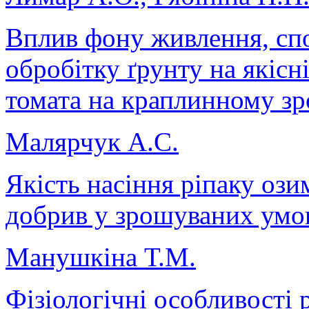
Вплив фону живлення, сп
обробітку ґрунту на якісн
томата на краплинному з
Малярчук А.С.
Якість насіння ріпаку ози
добрив у зрошуваних умо
Манушкіна Т.М.
Фізіологічні особливості