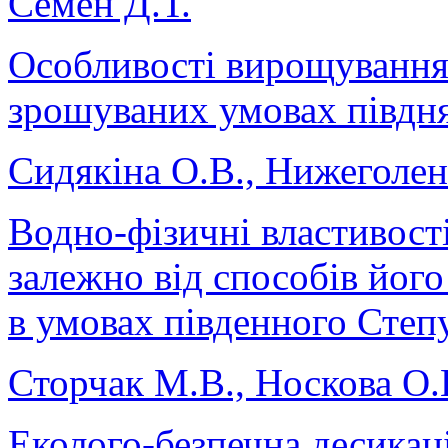
Семен Д.Т.
Особливості вирощування 
зрошуваних умовах півдн
Сидякіна О.В., Нижеголен
Водно-фізичні властивост
залежно від способів його
в умовах південного Степ
Сторчак М.В., Носкова О.
Еколого-безпечна десикац