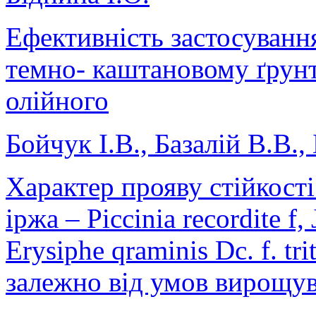
Ефективність застосуванн
темно- каштановому ґрун
олійного
Бойчук І.В., Базалій В.В.,
Характер прояву стійкост
іржа – Piccinia recordite f,
Erysiphe qraminis Dc. f. tr
залежно від умов вирощу