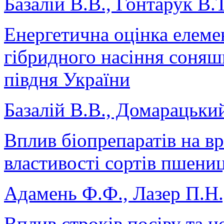
Базалій В.В., Гонтарук В.Т
Енергетична оцінка елеме
гібридного насіння соня
півдня України
Базалій В.В., Домарацьки
Вплив біопрепаратів на вр
властивості сортів пшениц
Адамень Ф.Ф., Лазер П.Н.,
Вплив строків посіву та н