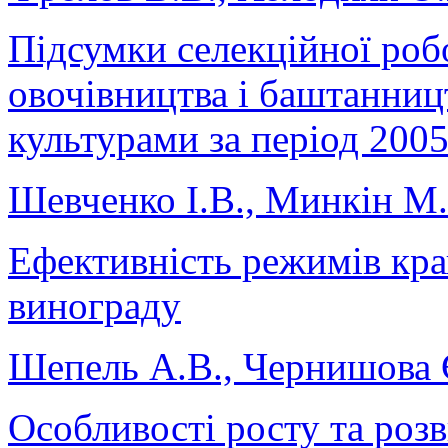
Підсумки селекційної роб
овочівництва і баштанни
культурами за період 200
Шевченко І.В., Минкін М.
Ефективність режимів кр
винограду
Шепель А.В., Чернишова 
Особливості росту та роз