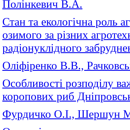
Полінкевич В.А.
Стан та екологічна роль а
озимого за різних агротех
радіонуклідного забрудне
Оліфіренко В.В., Рачковс
Особливості розподілу важ
коропових риб Дніпровськ
Фурдичко О.І., Шершун М.