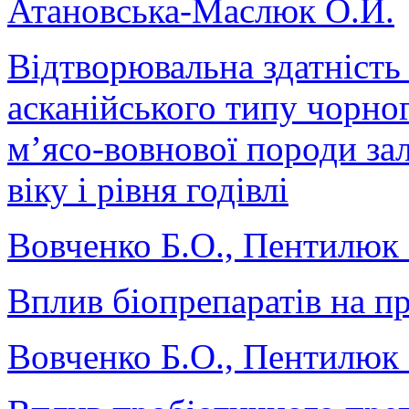
Атановська-Маслюк О.Й.
Відтворювальна здатність 
асканійського типу чорног
м’ясо-вовнової породи за
віку і рівня годівлі
Вовченко Б.О., Пентилюк 
Вплив біопрепаратів на п
Вовченко Б.О., Пентилюк 