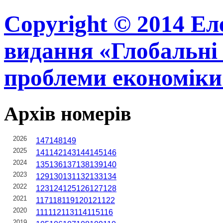
Copyright © 2014 Ел
видання «Глобальні 
проблеми економіки
Архів номерів
2026
147
148
149
2025
141
142
143
144
145
146
2024
135
136
137
138
139
140
2023
129
130
131
132
133
134
2022
123
124
125
126
127
128
2021
117
118
119
120
121
122
2020
111
112
113
114
115
116
2019