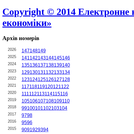
Copyright © 2014 Електронне 
економіки»
Архів номерів
2026
147
148
149
2025
141
142
143
144
145
146
2024
135
136
137
138
139
140
2023
129
130
131
132
133
134
2022
123
124
125
126
127
128
2021
117
118
119
120
121
122
2020
111
112
113
114
115
116
2019
105
106
107
108
109
110
2018
99
100
101
102
103
104
2017
97
98
2016
95
96
2015
90
91
92
93
94