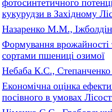
фотосинтетичного потенц
кукурудзи в Західному Лі
Назаренко М.М., Іжболдін
Формування врожайності т
сортами пшениці озимої
Небаба К.С., Степанченко
Економічна оцінка ефект
посівного в умовах Лісос