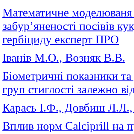
Математичне моделюваня 
забур’яненості посівів ку
гербіциду експерт ПРО
Іванів М.О., Возняк В.В.
Біометричні показники та 
груп стиглості залежно ві
Карась І.Ф., Довбиш Л.Л.
Вплив норм Calciprill на 