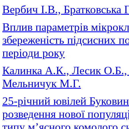
Вербич І.В., Братковська Г
Вплив параметрів мікроклі
збереженість підсисних п
періоди року
Калинка А.К., Лесик О.Б.
Мельничук М.Г.
25-річний ювілей Буковин
розведення нової популяц
типу м’ясного комолого с