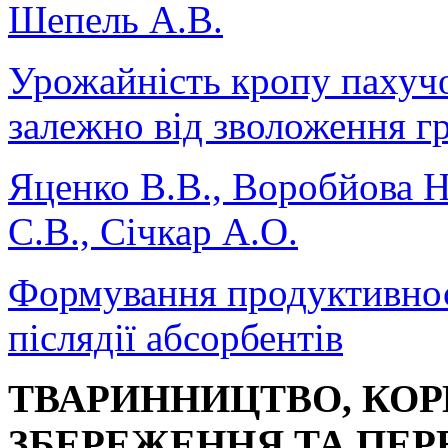
Шепель А.В.
Урожайність кропу пахучо
залежно від зволоження г
Яценко В.В., Воробйова Н
С.В., Січкар А.О.
Формування продуктивност
післядії абсорбентів
ТВАРИННИЦТВО, КО
ЗБЕРЕЖЕННЯ ТА ПЕР