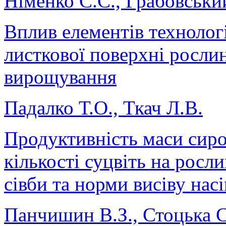
Німенко С.С., Грабовськи
Вплив елементів технолог
листкової поверхні рослин
вирощування
Падалко Т.О., Ткач Л.В.
Продуктивність маси сиро
кількості суцвіть на росли
сівби та норми висіву нас
Панчишин В.З., Стоцька С