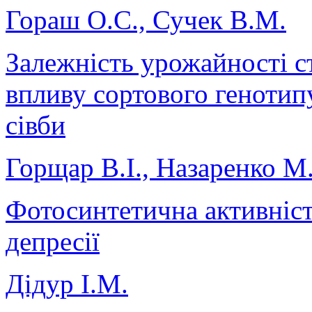
Гораш О.С., Сучек В.М.
Залежність урожайності ст
впливу сортового генотип
сівби
Горщар В.І., Назаренко М
Фотосинтетична активніст
депресії
Дідур І.М.