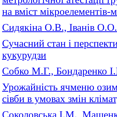
на вміст мікроелементів-м
Сидякіна О.В., Іванів О.О.
Сучасний стан і перспект
кукурудзи
Собко М.Г., Бондаренко І
Урожайність ячменю озимо
сівби в умовах змін кліма
Соколовська І.М., Мащен