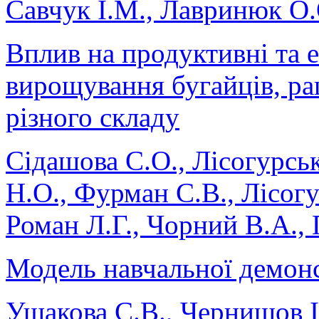
Савчук І.М., Лавринюк О.
Вплив на продуктивні та 
вирощування бугайців, ра
різного складу
Сідашова С.О., Лісогурськ
Н.О., Фурман С.В., Лісогу
Роман Л.Г., Чорний В.А., 
Модель навчальної демонс
Ушакова С.В., Чернишов І