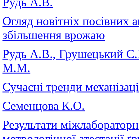
Рудь А.В.
Огляд новітніх посівних аг
збільшення врожаю
Рудь А.В., Грушецький С.
М.М.
Сучасні тренди механізаці
Семенцова К.О.
Результати міжлабораторн
метрологічної атестації ґр