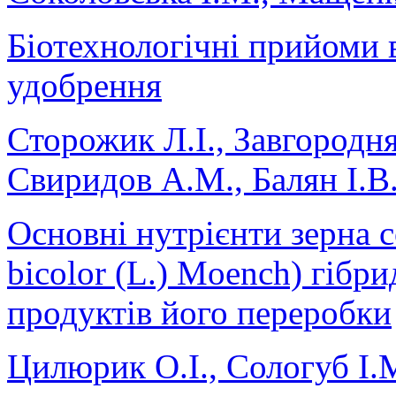
Біотехнологічні прийоми 
удобрення
Сторожик Л.І., Завгородня
Свиридов А.М., Балян І.В
Основні нутрієнти зерна 
bicolor (L.) Moench) гібри
продуктів його переробки
Цилюрик О.І., Сологуб І.