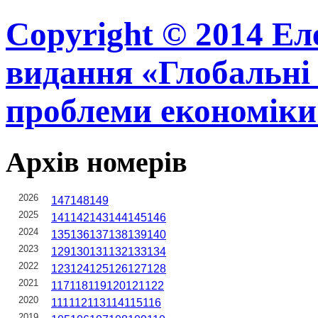
Copyright © 2014 Ел
видання «Глобальні 
проблеми економіки
Архів номерів
2026
147
148
149
2025
141
142
143
144
145
146
2024
135
136
137
138
139
140
2023
129
130
131
132
133
134
2022
123
124
125
126
127
128
2021
117
118
119
120
121
122
2020
111
112
113
114
115
116
2019