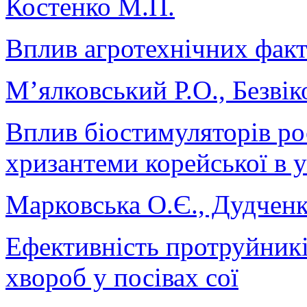
Костенко М.П.
Вплив агротехнічних факт
М’ялковський Р.О., Безві
Вплив біостимуляторів ро
хризантеми корейської в 
Марковська О.Є., Дудченк
Ефективність протруйникі
хвороб у посівах сої