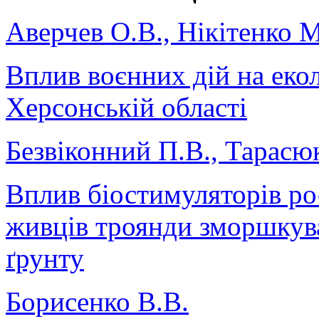
Аверчев О.В., Нікітенко М
Вплив воєнних дій на еко
Херсонській області
Безвіконний П.В., Тарасю
Вплив біостимуляторів ро
живців троянди зморшкува
ґрунту
Борисенко В.В.