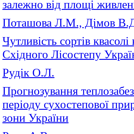
залежно від площі живле
Поташова Л.М., Дімов В.
Чутливість сортів квасолі
Східного Лісостепу Украї
Рудік О.Л.
Прогнозування теплозабез
періоду сухостепової при
зони України