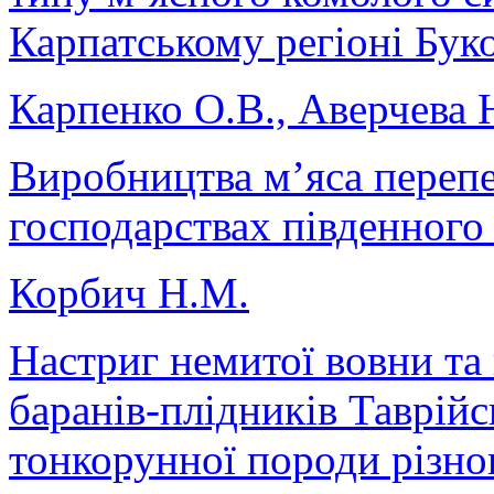
Карпатському регіоні Бук
Карпенко О.В., Аверчева 
Виробництва м’яса перепе
господарствах південного
Корбич Н.М.
Настриг немитої вовни та
баранів-плідників Таврійс
тонкорунної породи різн