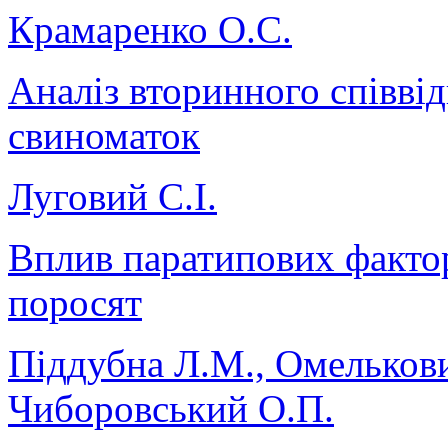
Крамаренко О.С.
Аналіз вторинного співвід
свиноматок
Луговий С.І.
Вплив паратипових факто
поросят
Піддубна Л.М., Омелькови
Чиборовський О.П.