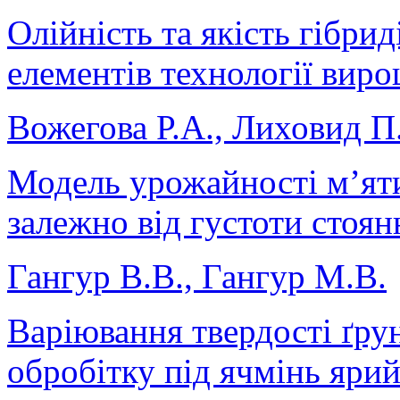
Олійність та якість гібри
елементів технології вир
Вожегова Р.А., Лиховид П.
Модель урожайності м’яти 
залежно від густоти стоя
Гангур В.В., Гангур М.В.
Варіювання твердості ґрун
обробітку під ячмінь яри