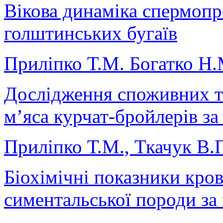
Вікова динаміка спермопр
голштинських бугаїв
Приліпко Т.М. Богатко Н.
Дослідження споживних т
м’яса курчат-бройлерів з
Приліпко Т.М., Ткачук В.
Біохімічні показники кров
симентальської породи за