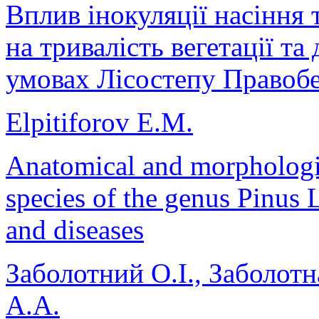
Вплив інокуляції насіння
на тривалість вегетації та
умовах Лісостепу Правоб
Elpitiforov E.M.
Anatomical and morphologic
species of the genus Pinus L
and diseases
Заболотний О.І., Заболот
А.А.