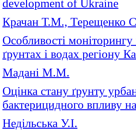
development of Ukraine
Крачан Т.М., Терещенко С
Особливості моніторингу 
ґрунтах і водах регіону К
Mадані М.М.
Оцінка стану ґрунту урбан
бактерицидного впливу на б
Недільська У.І.