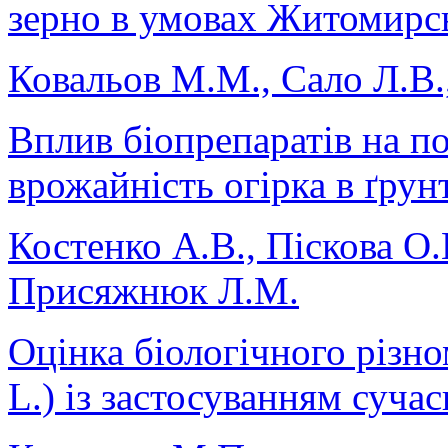
зерно в умовах Житомирсь
Ковальов М.М., Сало Л.В.
Вплив біопрепаратів на по
врожайність огірка в ґру
Костенко А.В., Піскова О.
Присяжнюк Л.М.
Оцінка біологічного різно
L.) із застосуванням сучас