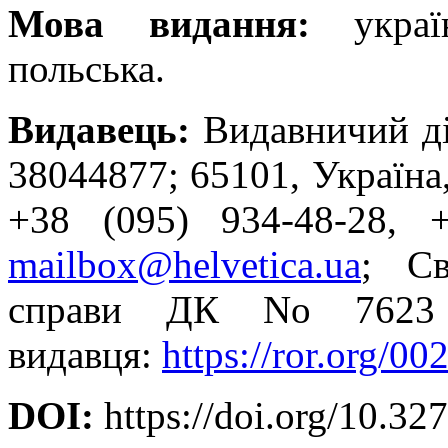
Мова видання:
украї
польська.
Видавець:
Видавничий д
38044877; 65101, Україна, 
+38 (095) 934-48-28, +
mailbox@helvetica.ua
; Св
справи ДК No 7623 
видавця:
https://ror.org/0
DOI:
https://doi.org/10.3