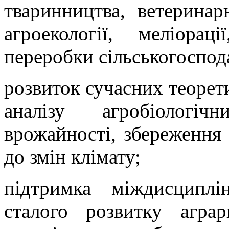
тваринництва, ветеринар
агроекології, меліора
переробки сільськогоспода
розвиток сучасних теорет
аналізу агробіологіч
врожайності, збереження 
до змін клімату;
підтримка міждисципл
сталого розвитку аграр