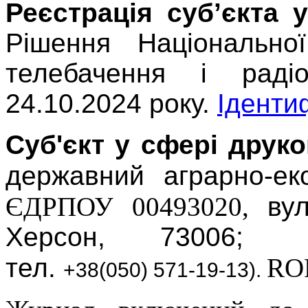
Реєстрація суб’єкта 
Рішення Національно
телебачення і рад
24.10.2024 року.
Іденти
Суб'єкт у сфері
друко
державний аграрно-ек
ЄДРПОУ 00493020,
ву
Херсон, 7300
тел.
RO
+38(050) 571-19-13
).