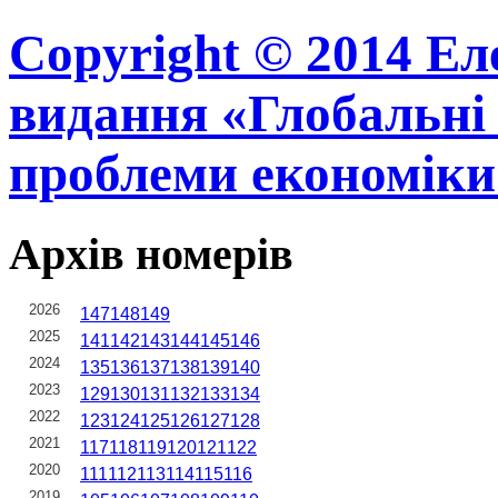
Copyright © 2014 Ел
видання «Глобальні 
проблеми економіки
Архів номерів
2026
147
148
149
2025
141
142
143
144
145
146
2024
135
136
137
138
139
140
2023
129
130
131
132
133
134
2022
123
124
125
126
127
128
2021
117
118
119
120
121
122
2020
111
112
113
114
115
116
2019