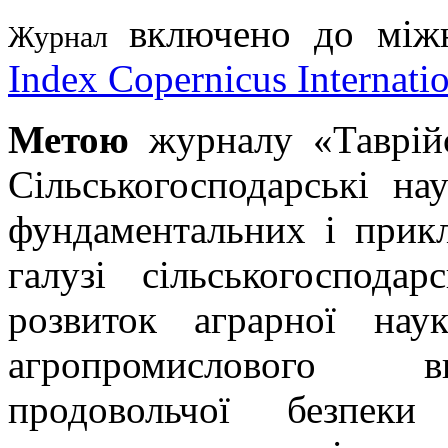
включено до міжн
Журнал
Index Copernicus Internat
Метою
журналу «Таврійс
Сільськогосподарські на
фундаментальних і прик
галузі сільськогоспода
розвиток аграрної нау
агропромислового ви
продовольчої безпеки