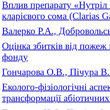
Вплив препарату «Нутріл 
кларієвого сома (Clarias G
Валерко Р.А., Добровольс
Оцінка збитків від пожеж
фонду
Гончарова О.В., Пічура В.
Еколого-фізіологічні аспе
трансформації абіотичних