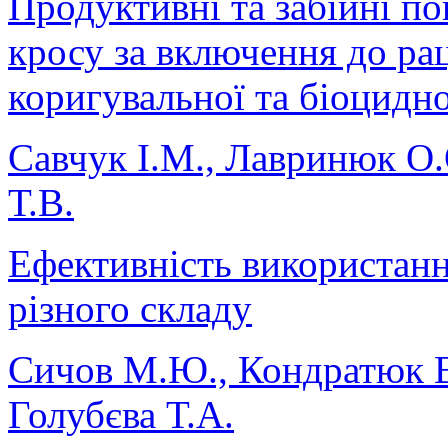
Продуктивні та забійні п
кросу за включення до рац
коригувальної та біоцидно
Савчук І.М., Лавринюк О.
Т.В.
Ефективність використанн
різного складу
Сичов М.Ю., Кондратюк В.М
Голубєва Т.А.