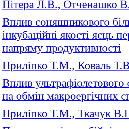
Пітера Л.В., Отченашко В
Вплив соняшникового біл
інкубаційні якості яєць п
напряму продуктивності
Приліпко Т.М., Коваль Т.В
Вплив ультрафіолетового 
на обмін макроергічних сп
Приліпко Т.М., Ткачук В.П