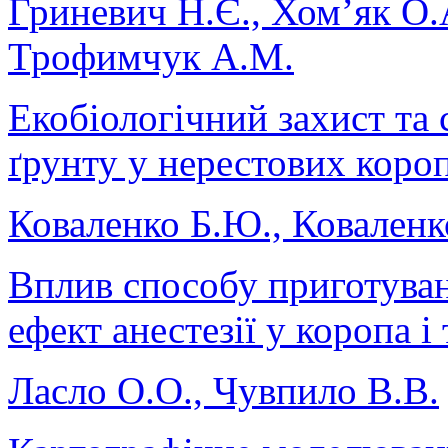
Гриневич Н.Є., Хом’як О.
Трофимчук А.М.
Екобіологічний захист та 
ґрунту у нерестових коро
Коваленко Б.Ю., Коваленк
Вплив способу приготуванн
ефект анестезії у коропа і 
Ласло О.О., Чувпило В.В.