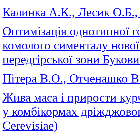
Калинка А.К., Лесик О.Б.
Оптимізація однотипної го
комолого сименталу нової 
передгірської зони Буков
Пітера В.О., Отченашко В
Жива маса і прирости кур
у комбікормах дріжджовог
Cerevisiae)