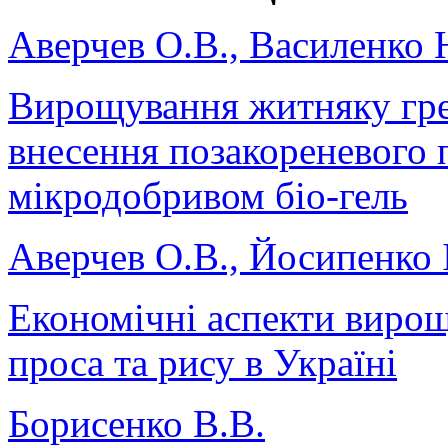
Аверчев О.В., Василенко 
Вирощування житняку гре
внесення позакореневого
мікродобривом біо-гель
Аверчев О.В., Йосипенко І
Економічні аспекти вирощ
проса та рису в Україні
Борисенко В.В.