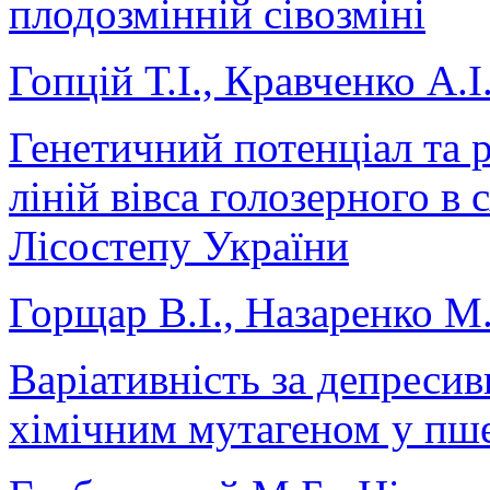
плодозмінній сівозміні
Гопцій Т.І., Кравченко А.І
Генетичний потенціал та рі
ліній вівса голозерного в
Лісостепу України
Горщар В.І., Назаренко М
Варіативність за депресив
хімічним мутагеном у пш