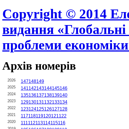
Copyright © 2014 Ел
видання «Глобальні 
проблеми економіки
Архів номерів
2026
147
148
149
2025
141
142
143
144
145
146
2024
135
136
137
138
139
140
2023
129
130
131
132
133
134
2022
123
124
125
126
127
128
2021
117
118
119
120
121
122
2020
111
112
113
114
115
116
2019