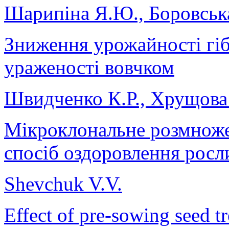
Шарипіна Я.Ю., Боровська
Зниження урожайності гіб
ураженості вовчком
Швидченко К.Р., Хрущова 
Мікроклональне розмноже
спосіб оздоровлення росл
Shevchuk V.V.
Effect of pre-sowing seed tr