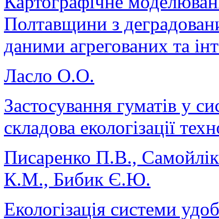
Картографічне моделюван
Полтавщини з деградован
даними агрегованих та ін
Ласло О.О.
Застосування гуматів у си
складова екологізації тех
Писаренко П.В., Самойлік
К.М., Бибик Є.Ю.
Екологізація системи удо