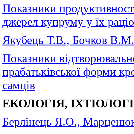
Показники продуктивності
джерел купруму у їх раціо
Якубець Т.В., Бочков В.М
Показники відтворювально
прабатьківської форми кр
самців
ЕКОЛОГІЯ, ІХТІОЛОГ
Берлінець Я.О., Марценю