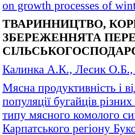
оn growth processes of wint
ТВАРИННИЦТВО, КО
ЗБЕРЕЖЕННЯ
ТА ПЕР
СІЛЬСЬКОГОСПОДАРС
Калинка А.К., Лесик О.Б.
Мясна продуктивність і ві
популяції бугайців різних
типу мясного комолого си
Карпатського регіону Бук