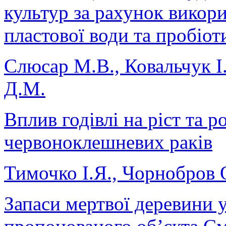
культур за рахунок викор
пластової води та пробіот
Слюсар М.В., Ковальчук І
Д.М.
Вплив годівлі на ріст та 
червоноклешневих раків
Тимочко І.Я., Чорнобров 
Запаси мертвої деревини 