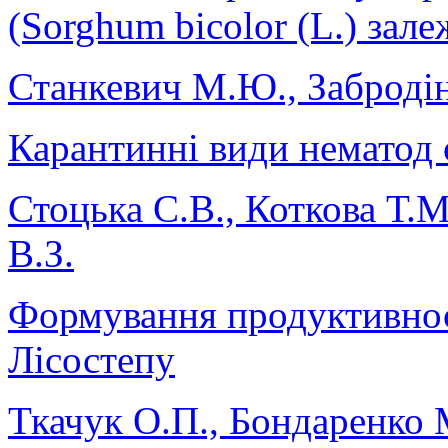
(Sorghum bicolor (L.) зал
Станкевич М.Ю., Забродіна
Карантинні види нематод 
Стоцька С.В., Коткова Т.
В.З.
Формування продуктивност
Лісостепу
Ткачук О.П., Бондаренко 