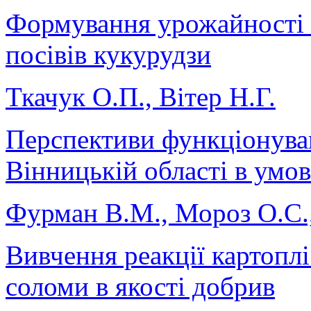
Формування урожайності т
посівів кукурудзи
Ткачук О.П., Вітер Н.Г.
Перспективи функціонува
Вінницькій області в умов
Фурман В.М., Мороз О.С.,
Вивчення реакції картоплі
соломи в якості добрив