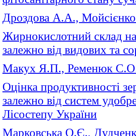
Дроздова А.А., Мойсієнко
Жирнокислотний склад нас
залежно від видових та с
Макух Я.П., Ременюк С.О.
Оцінка продуктивності зе
залежно від систем удобр
Лісостепу України
Марковська О.Є., Дудченко