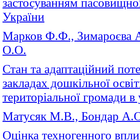
застосуванням пасовищної 
України
Марков Ф.Ф., Зимароєва А
О.О.
Стан та адаптаційний пот
закладах дошкільної осві
територіальної громади в
Матусяк М.В., Бондар А.О
Оцінка техногенного впли