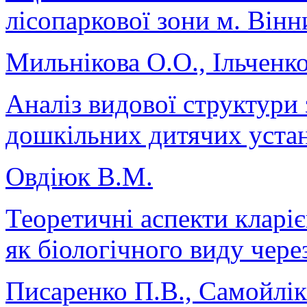
лісопаркової зони м. Вінн
Мильнікова О.О., Ільченко
Аналіз видової структури 
дошкільних дитячих устан
Овдіюк В.М.
Теоретичні аспекти кларієв
як біологічного виду чер
Писаренко П.В., Самойлік