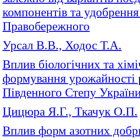
компонентів та удобрення
Правобережного
Урсал В.В., Ходос Т.А.
Вплив біологічних та хім
формування урожайності р
Південного Степу Україн
Цицюра Я.Г., Ткачук О.П.
Вплив форм азотних добр