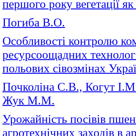
першого року вегетації як
Погиба В.О.
Особливості контролю ком
ресурсоощадних технологі
польових сівозмінах Укра
Почколіна С.В., Когут І.М
Жук М.М.
Урожайність посівів пшен
агротехнічних заходів в 