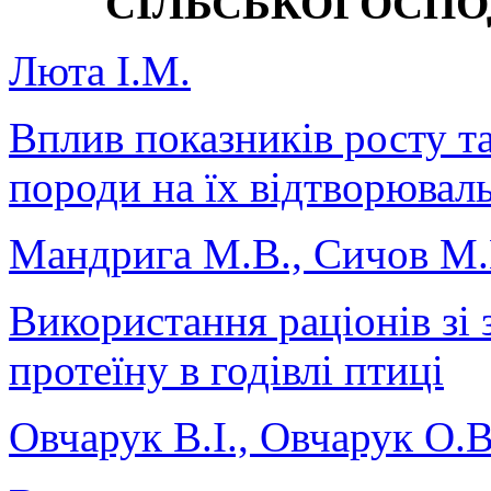
СІЛЬСЬКОГОСПО
Люта І.М.
Вплив показників росту т
породи на їх відтворюваль
Мандрига М.В., Сичов М
Використання раціонів зі
протеїну в годівлі птиці
Овчарук В.І., Овчарук О.