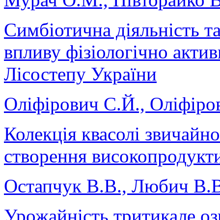
Симбіотична діяльність та
впливу фізіологічно акти
Лісостепу України
Оліфірович С.Й., Оліфіро
Колекція квасолі звичайно
створення високопродукти
Остапчук В.В., Любич В.В
Урожайність тритикале оз