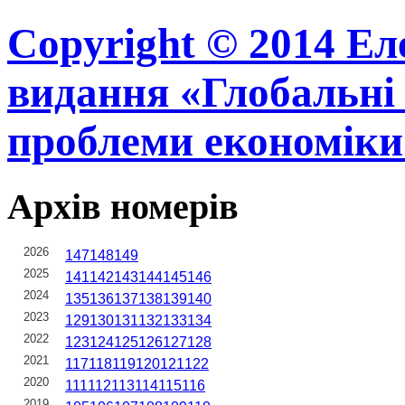
Copyright © 2014 Ел
видання «Глобальні 
проблеми економіки
Архів номерів
2026
147
148
149
2025
141
142
143
144
145
146
2024
135
136
137
138
139
140
2023
129
130
131
132
133
134
2022
123
124
125
126
127
128
2021
117
118
119
120
121
122
2020
111
112
113
114
115
116
2019