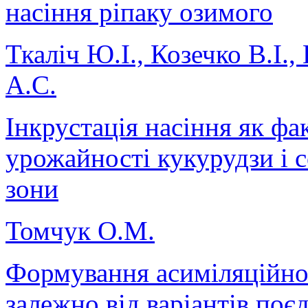
насіння ріпаку озимого
Ткаліч Ю.І., Козечко В.І.
А.С.
Інкрустація насіння як фа
урожайності кукурудзи і 
зони
Томчук О.М.
Формування асиміляційної
залежно від варіантів по