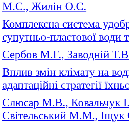
М.С., Жилін О.С.
Комплексна система удоб
супутньо-пластової води т
Сербов М.Г., Заводній Т.В
Вплив змін клімату на вод
адаптаційні стратегії їхн
Слюсар М.В., Ковальчук І
Світельський М.М., Іщук 