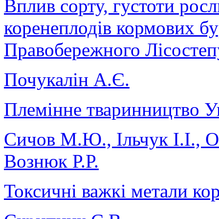
Вплив сорту, густоти рос
коренеплодів кормових бур
Правобережного Лісостеп
Почукалін А.Є.
Племінне тваринництво Ук
Сичов М.Ю., Ільчук І.І., 
Вознюк Р.Р.
Токсичні важкі метали ко