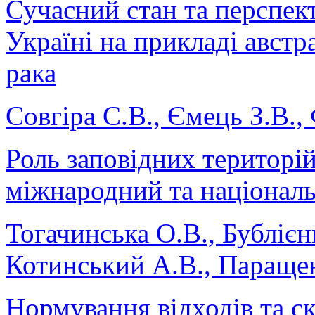
Сучасний стан та перспек
Україні на прикладі авст
рака
Совгіра С.В., Ємець З.В.,
Роль заповідних територій
міжнародний та національ
Тогачинська О.В., Бублієн
Котинський А.В., Паращен
Нормування відходів та с