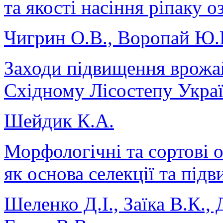
та якості насіння ріпаку 
Чигрин О.В., Воропай Ю.В
Заходи підвищення врожай
Східному Лісостепу Укра
Шейдик К.А.
Морфологічні та сортові ос
як основа селекції та під
Шеленко Д.І., Заїка В.К.,