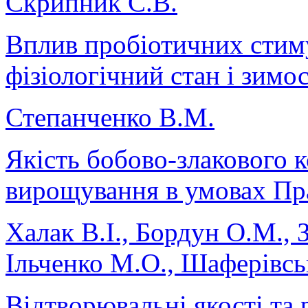
Скрипник С.В.
Вплив пробіотичних стим
фізіологічний стан і зимо
Степанченко В.М.
Якість бобово-злакового 
вирощування в умовах Пр
Халак В.І., Бордун О.М., 
Ільченко М.О., Шаферівсь
Відтворювальні якості та 