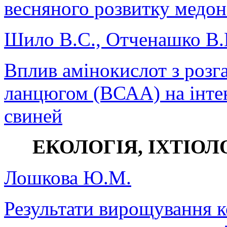
весняного розвитку медо
Шило В.С., Отченашко В.
Вплив амінокислот з роз
ланцюгом (ВСАА) на інте
свиней
ЕКОЛОГІЯ, ІХТІОЛ
Лошкова Ю.М.
Результати вирощування ко