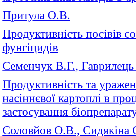
Притула О.В.
Продуктивність посівів со
фунгіцидів
Семенчук В.Г., Гаврилець
Продуктивність та ураже
насіннєвої картоплі в про
застосування біопрепарат
Соловйов O.В., Сидякіна 