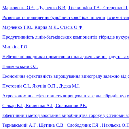
Марковська О.Є., Дудченко В.В., Гречишкіна Т.А., Стеценко І.І.
Розвиток та поширення бурої листкової іржі пшениці озимої зал
Марченко Т.Ю., Кирпа М.Я., Стасів О.Ф.
Продуктивність ліній-батьківських компонентів гібридів кукур
Минкіна Г.О.
Небезпечні шкідники промислових насаджень винограду та зах
Пашковський О.І.
Економічна ефективність вирощування винограду залежно від
Пустовий С.І., Якунін О.П., Дудка М.І.
Агроекономічна ефективність вирощування зерна гібридів куку
Січкар В.І., Кривенко А.І., Соломонов Р.В.
Ефективний метод зростання виробництва гороху у Степовій з
Тернавський А.Г., Щетина С.В., Слободяник Г.Я., Накльока О.П