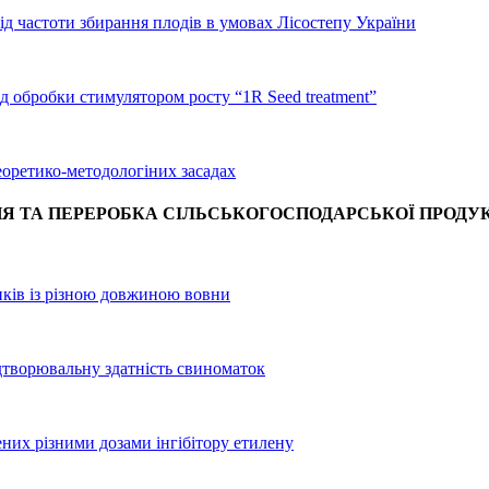
д частоти збирання плодів в умовах Лісостепу України
д обробки стимулятором росту “1R Seed treatment”
еоретико-методологіних засадах
Я ТА ПЕРЕРОБКА СІЛЬСЬКОГОСПОДАРСЬКОЇ ПРОДУК
ків із різною довжиною вовни
дтворювальну здатність свиноматок
них різними дозами інгібітору етилену