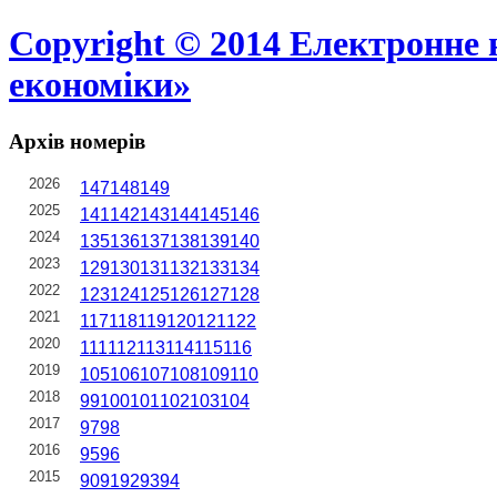
Copyright © 2014 Електронне 
економіки»
Архів номерів
2026
147
148
149
2025
141
142
143
144
145
146
2024
135
136
137
138
139
140
2023
129
130
131
132
133
134
2022
123
124
125
126
127
128
2021
117
118
119
120
121
122
2020
111
112
113
114
115
116
2019
105
106
107
108
109
110
2018
99
100
101
102
103
104
2017
97
98
2016
95
96
2015
90
91
92
93
94