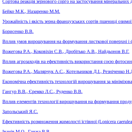
Сортова реакція зернового сорго на застосування мінеральних д
Бейко М.К., Назаренко М.М.
Урожайність і якість зерна французських сортів пшениці озимо
Борисенко В.В.
Вплив умов вирощування на формування листкової поверхні і 
Вожегова Р.А., Коковіхін С.В., Дробітько А.В., Найдьонов В.Г.
Вплив агрозаходів на ефективність використання соєю фотосинт
Вожегова Р.А., Малярчук А.С., Котельников Д.І., Резніченко Н.
Економічна ефективність технологій вирощування за мінімізован
Гангур В.В., Єремко Л.С., Руденко В.В.
Вплив елементів технології вирощування на формування продукт
Запольський Я.С.
Ефективність розмноження жимолості їстівної (Lonicera caerulea 
Іванів М.О., Ганжа В.В.