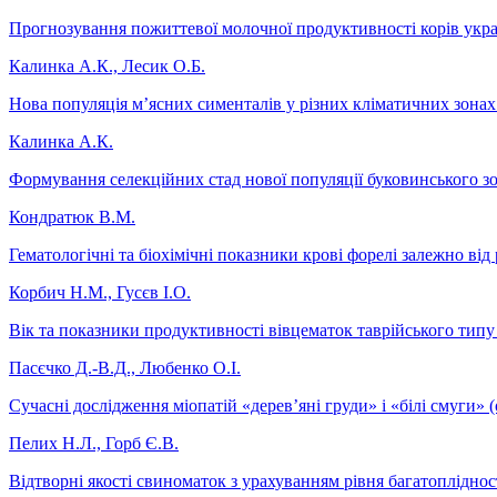
Прогнозування пожиттевої молочної продуктивності корів укра
Калинка А.К., Лесик О.Б.
Нова популяція м’ясних сименталів у різних кліматичних зона
Калинка А.К.
Формування селекційних стад нової популяції буковинського з
Кондратюк В.М.
Гематологічні та біохімічні показники крові форелі залежно від 
Корбич Н.М., Гусєв І.О.
Вік та показники продуктивності вівцематок таврійського типу
Пасєчко Д.-В.Д., Любенко О.І.
Сучасні дослідження міопатій «дерев’яні груди» і «білі смуги» (
Пелих Н.Л., Горб Є.В.
Відтворні якості свиноматок з урахуванням рівня багатопліднос