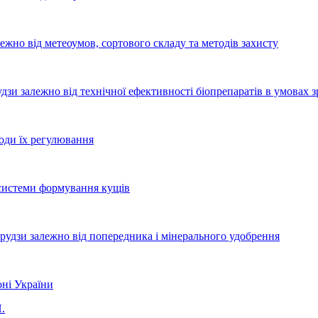
ежно від метеоумов, сортового складу та методів захисту
удзи залежно від технічної ефективності біопрепаратів в умовах 
оди їх регулювання
 системи формування кущів
рудзи залежно від попередника і мінерального удобрення
оні України
.