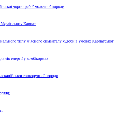
їнської чорно-рябої молочної породи
х Українських Карпат
онального типу м’ясного сименталу худоби в умовах Карпатськог
рівнів енергії у комбікормах
 асканійської тонкорунної породи
огляд)
ті