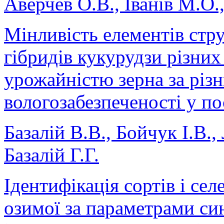
Аверчев О.В., Іванів М.О
Мінливість елементів стр
гібридів кукурудзи різних
урожайністю зерна за різн
вологозабезпеченості у п
Базалій В.В., Бойчук І.В.,
Базалій Г.Г.
Ідентифікація сортів і се
озимої за параметрами си