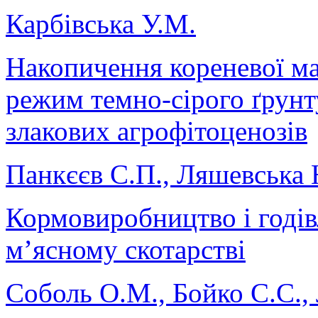
Карбівська У.М.
Накопичення кореневої ма
режим темно-сірого ґрунт
злакових агрофітоценозів
Панкєєв С.П., Ляшевська 
Кормовиробництво і годів
м’ясному скотарстві
Соболь О.М., Бойко С.С., 