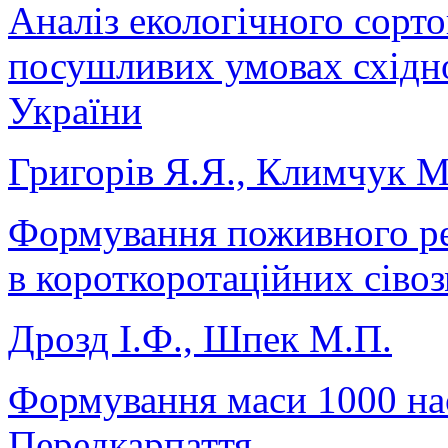
Аналіз екологічного сорт
посушливих умовах східно
України
Григорів Я.Я., Климчук 
Формування поживного р
в короткоротаційних сіво
Дрозд І.Ф., Шпек М.П.
Формування маси 1000 нас
Передкарпаття