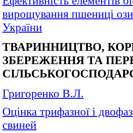
Ефективність елементів біо
вирощування пшениці озим
України
ТВАРИННИЦТВО, КО
ЗБЕРЕЖЕННЯ ТА ПЕР
СІЛЬСЬКОГОСПОДАРС
Григоренко В.Л.
Оцінка трифазної і двофа
свиней