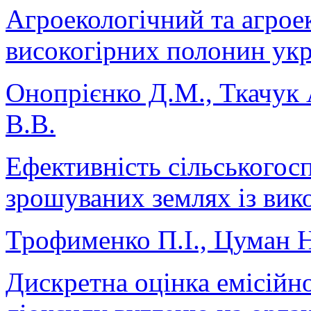
Агроекологічний та агрое
високогірних полонин укр
Онопрієнко Д.М., Ткачук 
В.В.
Ефективність сільськогос
зрошуваних землях із ви
Трофименко П.І., Цуман 
Дискретна оцінка емісійн