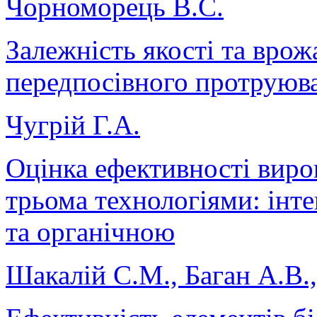
Чорноморець В.С.
Залежність якості та врож
передпосівного протруюв
Чугрій Г.А.
Оцінка ефективності виро
трьома технологіями: інт
та органічною
Шакалій С.М., Баган А.В.