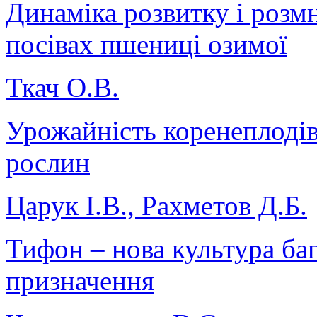
Динаміка розвитку і розм
посівах пшениці озимої
Ткач О.В.
Урожайність коренеплодів
рослин
Царук І.В., Рахметов Д.Б.
Тифон – нова культура ба
призначення