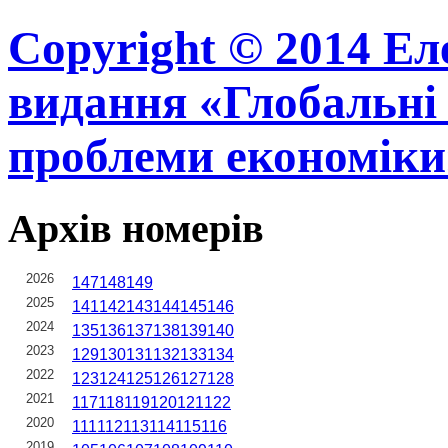
Copyright © 2014 Ел
видання «Глобальні 
проблеми економіки
Архів номерів
2026
147
148
149
2025
141
142
143
144
145
146
2024
135
136
137
138
139
140
2023
129
130
131
132
133
134
2022
123
124
125
126
127
128
2021
117
118
119
120
121
122
2020
111
112
113
114
115
116
2019