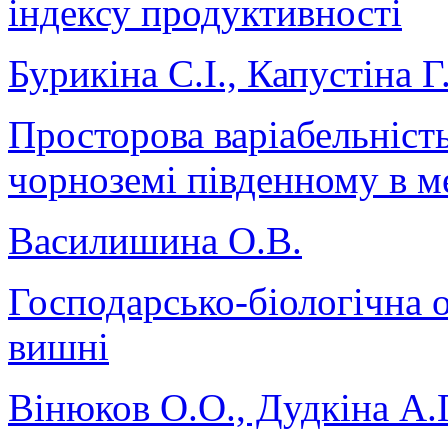
індексу продуктивності
Бурикіна С.І., Капустіна Г
Просторова варіабельність
чорноземі південному в м
Василишина О.В.
Господарсько-біологічна 
вишні
Вінюков О.О., Дудкіна А.