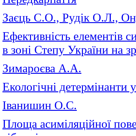
Заєць С.О., Рудік О.Л., О
Ефективність елементів с
в зоні Степу України на з
Зимароєва А.А.
Екологічні детермінанти 
Іванишин О.С.
Площа асиміляційної пове