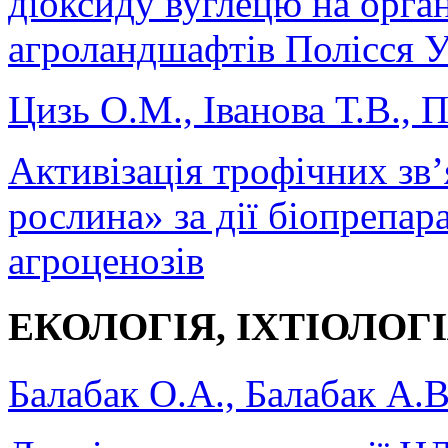
діоксиду вуглецю на орга
агроландшафтів Полісся У
Цизь О.М., Іванова Т.В., 
Активізація трофічних зв’
рослина» за дії біопрепар
агроценозів
ЕКОЛОГІЯ, ІХТІОЛОГ
Балабак О.А., Балабак А.В